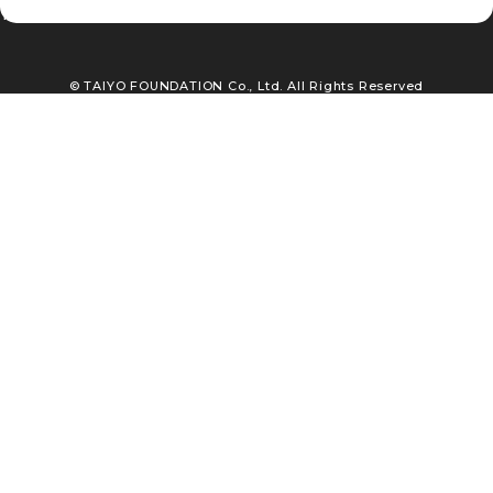
TEL : 03-3663-5561
© TAIYO FOUNDATION Co., Ltd. All Rights Reserved