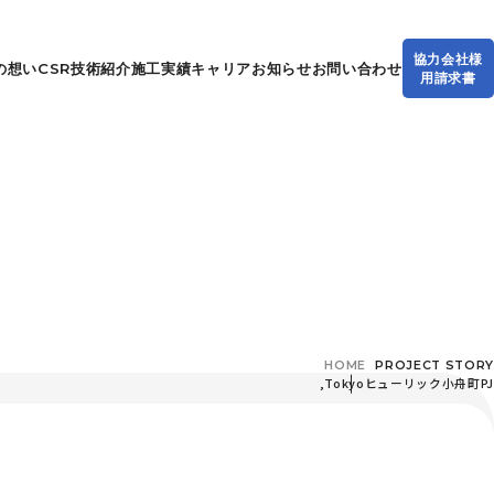
協力会社様
の想い
CSR
技術紹介
施工実績
キャリア
お知らせ
お問い合わせ
用請求書
HOME
PROJECT STORY
,
Tokyo
ヒューリック小舟町PJ
概要
大洋基礎の想い
CSR
技術紹介
施工実績
キャリア
お知らせ
お問い合わせ