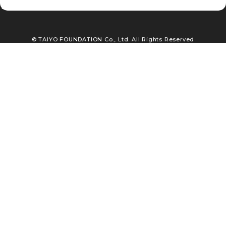
TEL : 03-3663-5561
© TAIYO FOUNDATION Co., Ltd. All Rights Reserved