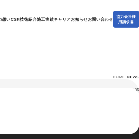
協力会社様
の想い
CSR
技術紹介
施工実績
キャリア
お知らせ
お問い合わせ
用請求書
HOME
NEWS
2025.03
概要
大洋基礎の想い
CSR
技術紹介
施工実績
キャリア
お知らせ
お問い合わせ
プライバシーポリシー