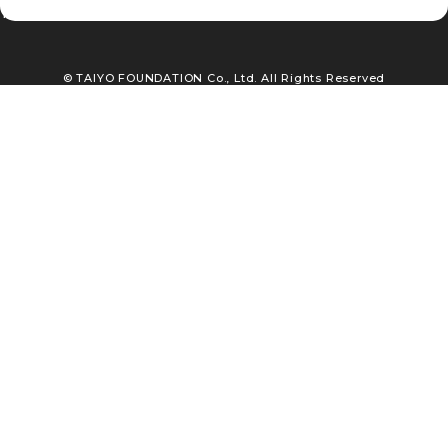
TEL : 03-3663-5561
© TAIYO FOUNDATION Co., Ltd. All Rights Reserved