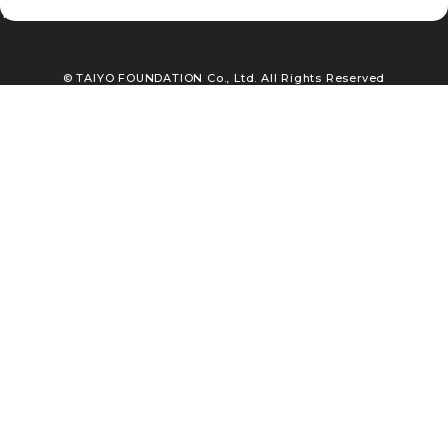
TEL : 03-3663-5561
© TAIYO FOUNDATION Co., Ltd. All Rights Reserved