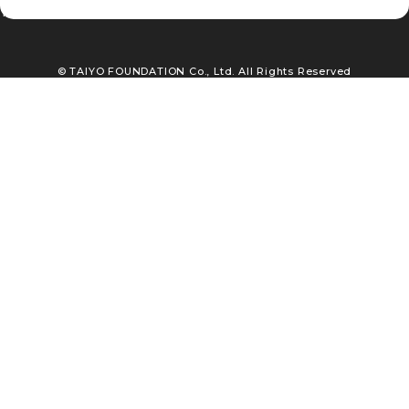
TEL : 03-3663-5561
© TAIYO FOUNDATION Co., Ltd. All Rights Reserved