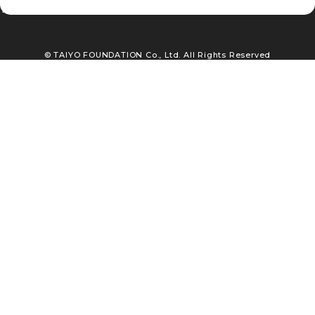
TEL : 03-3663-5561
© TAIYO FOUNDATION Co., Ltd. All Rights Reserved