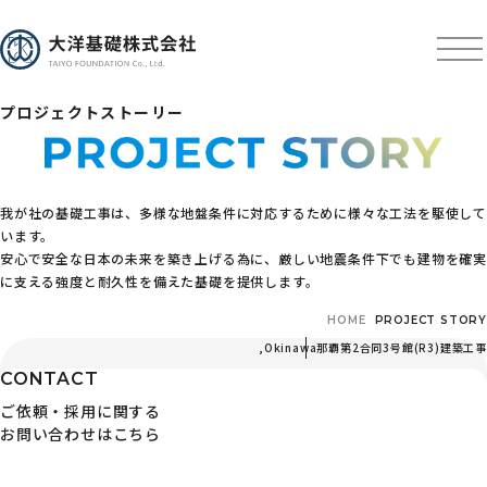
プロジェクトストーリー
我が社の基礎工事は、多様な地盤条件に対応するために様々な工法を駆使して
います。
安心で安全な日本の未来を築き上げる為に、厳しい地震条件下でも建物を確実
に支える強度と耐久性を備えた基礎を提供します。
HOME
PROJECT STORY
,
Okinawa
那覇第2合同3号館(R3)建築工事
CONTACT
ご依頼・採用に関する
お問い合わせはこちら
〒103-0024 東京都中央区日本橋小舟町3番3号